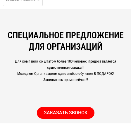
обязательный документ при трудоустройстве. Данная профессия
имеет несколько квалификационных разрядов. Повысить свой
разряд можно после окончания курсов повышения квалификации.
Антенщик должен иметь образование не ниже полного среднего.
Знать основы электротехники, радиоэлектроники, способы
СПЕЦИАЛЬНОЕ ПРЕДЛОЖЕНИЕ
выявления и устранение дефектов при установке и сварке антенно-
мачтовых сооружений.
ДЛЯ ОРГАНИЗАЦИЙ
Для компаний со штатом более 100 человек, предоставляется
существенная скидка!!!
Молодым Организациям одно любое обучение В ПОДАРОК!
Запишитесь прямо сейчас!!!
ЗАКАЗАТЬ ЗВОНОК