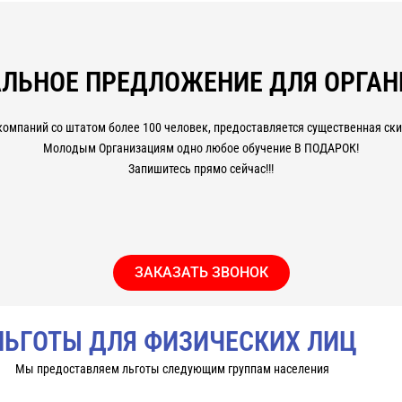
зводства в дистанционном формате с применением современны
фициальные документы: свидетельство/удостоверение/диплом/серт
ЛЬНОЕ ПРЕДЛОЖЕНИЕ ДЛЯ ОРГА
ументы пройдут любую проверку работодателя, ростехнадзора и м
компаний со штатом более 100 человек, предоставляется существенная скид
Молодым Организациям одно любое обучение В ПОДАРОК!
Запишитесь прямо сейчас!!!
ЗАКАЗАТЬ ЗВОНОК
ЛЬГОТЫ ДЛЯ ФИЗИЧЕСКИХ ЛИЦ
Мы предоставляем льготы следующим группам населения