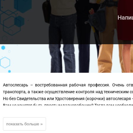
Напиш
Автослесарь – востребованная рабочая профессия. Очень отв
транспорта, а также осуществление контроля над техническим с
Но без Свидетельства или Удостоверения (корочки) автослесар
Вам не хочется быть простым разнорабочим? Тогда вам необходи
В нашем Лицензированном учебном центре вы можете дистанцион
повысить квалификацию по специальности автослесарь
пройти аттестацию/переаттестацию или повысить разряд по специа
пройти профпереподготовку с вашей профессии на профессию ав