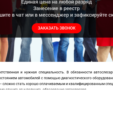
Единая цена на любой разряд
Занесение в реестр
ите в чат или в мессенджер и зафиксируйте с
ЗАКАЗАТЬ ЗВОНОК
етственная и нужная специальность. В обязанности автослеса
остоянием автомобилей с помощью диагностического оборудования
я — сложно стать хорошо оплачиваемым и квалифицированным спец
мо отучиться и получить образование автослесаря.
но: окончить курсы автослесаря
льности автослесарь (2,3,4,5,6 разряд).
тослесарь