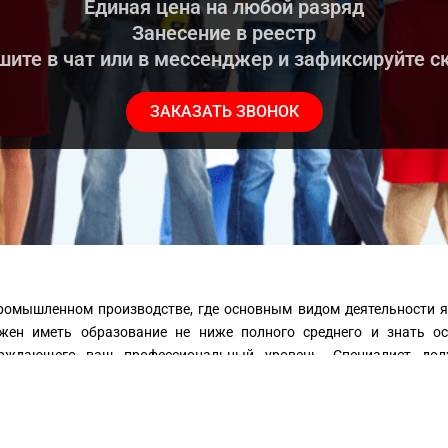
Единая цена на любой разряд
Занесение в реестр
ите в чат или в мессенджер и зафиксируйте с
ЗАКАЗАТЬ ЗВОНОК
ромышленном производстве, где основным видом деятельности я
жен иметь образование не ниже полного среднего и знать ос
верждающего ваш профессиональный уровень. Специалист до
олуавтоматах. Знать принцип работы и устройство оборудования, 
 квалификации имеет специальное образование, которое подтверж