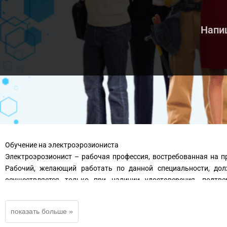
Напиш
Обучение на электроэрозиониста
Электроэрозионист – рабочая профессия, востребованная на п
Рабочий, желающий работать по данной специальности, дол
осуществляется только при наличии удостоверения, подт
электроимпульсов. Шлифовать детали на станках автоматах и п
имеет несколько квалификационных разрядов. Рабочий высокой