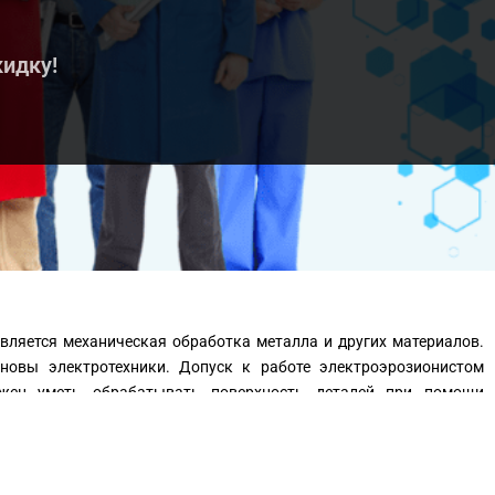
кидку!
вляется механическая обработка металла и других материалов.
новы электротехники. Допуск к работе электроэрозионистом
лжен уметь обрабатывать поверхность деталей при помощи
на которых происходит процесс производства. Данная профессия
дается дипломом.