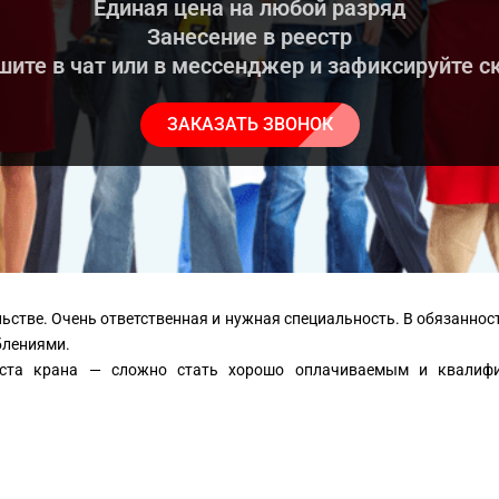
Единая цена на любой разряд
Занесение в реестр
ите в чат или в мессенджер и зафиксируйте с
ЗАКАЗАТЬ ЗВОНОК
ьстве. Очень ответственная и нужная специальность. В обязанн
блениями.
ниста крана — сложно стать хорошо оплачиваемым и квалифи
имо отучиться и получить образование машиниста крана.
нно: