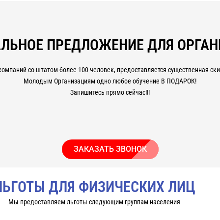
альности машинист крана (3,4,5,6,7 разряд).
шинист крана.
ЛЬНОЕ ПРЕДЛОЖЕНИЕ ДЛЯ ОРГА
роизводства в дистанционном формате с применением современн
компаний со штатом более 100 человек, предоставляется существенная скид
ициальные документы: свидетельство/удостоверение/диплом/серти
Молодым Организациям одно любое обучение В ПОДАРОК!
окументы пройдут любую проверку работодателя, ростехнадзора и 
Запишитесь прямо сейчас!!!
ЗАКАЗАТЬ ЗВОНОК
ЛЬГОТЫ ДЛЯ ФИЗИЧЕСКИХ ЛИЦ
Мы предоставляем льготы следующим группам населения