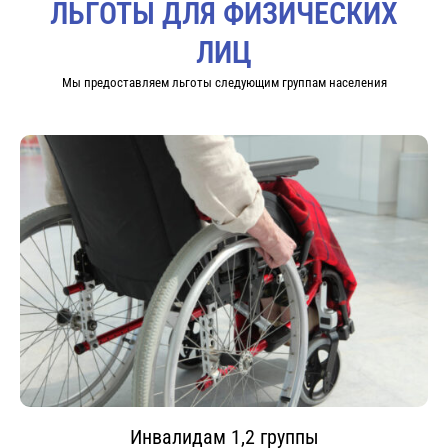
ЛЬГОТЫ ДЛЯ ФИЗИЧЕСКИХ
Документы пройдут любую проверку работодателя, ростехнадзора и
мин. труда.
ЛИЦ
Работаем по всей России и странах СНГ. Ждем вашего звонка!
Мы предоставляем льготы следующим группам населения
Инвалидам 1,2 группы