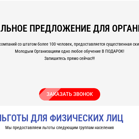
агога.
ва в дистанционном формате с применением современных образоват
ЛЬНОЕ ПРЕДЛОЖЕНИЕ ДЛЯ ОРГА
официальные документы: свидетельство/удостоверение/диплом/се
компаний со штатом более 100 человек, предоставляется существенная скид
ументы пройдут любую проверку работодателя, ростехнадзора и м
Молодым Организациям одно любое обучение В ПОДАРОК!
Запишитесь прямо сейчас!!!
ЗАКАЗАТЬ ЗВОНОК
ЛЬГОТЫ ДЛЯ ФИЗИЧЕСКИХ ЛИЦ
Мы предоставляем льготы следующим группам населения