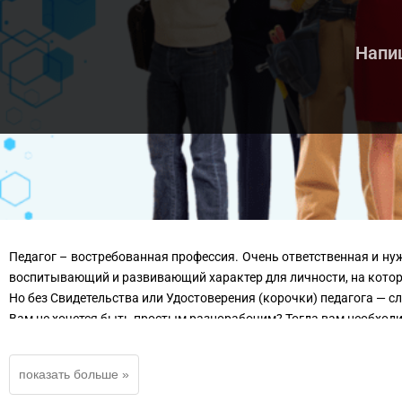
Напиш
Педагог – востребованная профессия. Очень ответственная и н
воспитывающий и развивающий характер для личности, на котор
Но без Свидетельства или Удостоверения (корочки) педагога —
Вам не хочется быть простым разнорабочим? Тогда вам необходи
В нашем Лицензированном учебном центре вы можете дистанцио
окончить курсы педагога
повысить квалификацию по специальности педагога
пройти аттестацию/переаттестацию или повысить разряд по специа