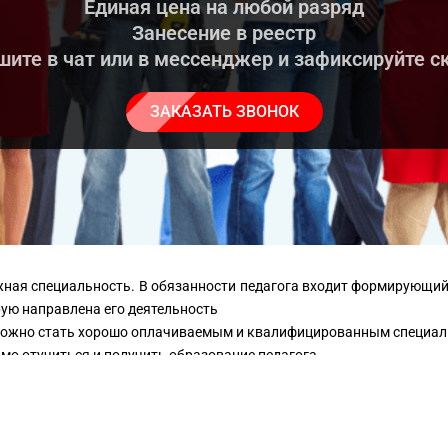
Единая цена на любой разряд
Занесение в реестр
ите в чат или в мессенджер и зафиксируйте с
ЗАКАЗАТЬ ЗВОНОК
ужная специальность. В обязанности педагога входит формирующий
ую направлена его деятельность
 сложно стать хорошо оплачиваемым и квалифицированным специали
мо отучиться и получить образование педагога.
нно:
льности педагога (2,3,4,5 разряд).